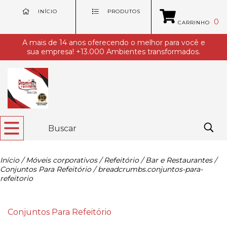
INÍCIO
PRODUTOS
0
CARRINHO
A mais de 14 anos oferecendo o melhor para você e
sua empresa! +13.000 Ambientes transformados.
Início
/
Móveis corporativos
/
Refeitório / Bar e Restaurantes
/
Conjuntos Para Refeitório
/
breadcrumbs.conjuntos-para-
refeitorio
Conjuntos Para Refeitório