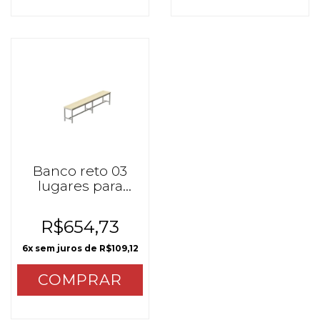
Banco reto 03
lugares para
mesa refeitório
mzo
R$654,73
6
x sem juros de
R$109,12
COMPRAR