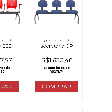
ina 3
Longarina 3L
s BEE
secretaria OP
17,57
R$1.630,46
uros de
6
x sem juros de
,60
R$271,74
RAR
COMPRAR