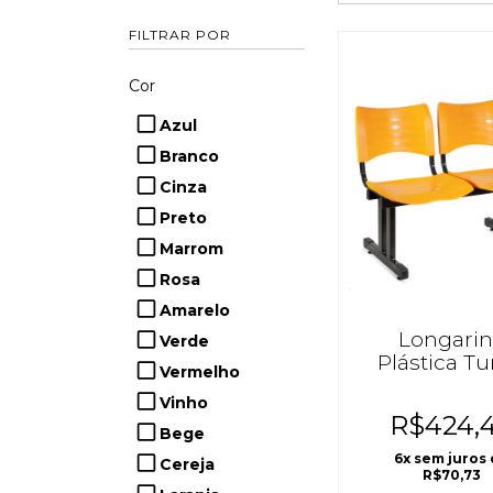
FILTRAR POR
Cor
Azul
Branco
Cinza
Preto
Marrom
Rosa
Amarelo
Longari
Verde
Plástica T
Vermelho
Vinho
R$424,
Bege
6
x sem juros
Cereja
R$70,73