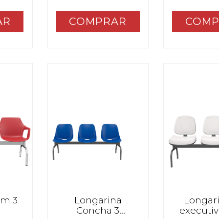
AR
COMP
im 3
Longarina
Longari
Concha 3
executiv