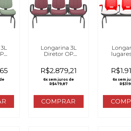
 3L
Longarina 3L
Longar
OP
Diretor OP
lugare
C/Braço
,65
R$2.879,21
R$1.9
 de
6
x sem juros de
6
x sem j
R$479,87
R$319
AR
COMPRAR
COMP