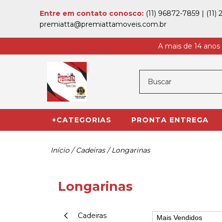
Entre em contato conosco:
(11) 96872-7859
|
(11)
premiatta@premiattamoveis.com.br
A mais de 14 anos
+CATEGORIAS
PRONTA ENTREGA
Início
/
Cadeiras
/
Longarinas
Longarinas
Cadeiras