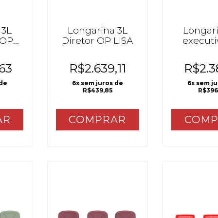
 3L
Longarina 3L
Longari
 OP
Diretor OP LISA
execut
LIS
,63
R$2.639,11
R$2.3
 de
6
x sem juros de
6
x sem j
R$439,85
R$396
AR
COMPRAR
COMP