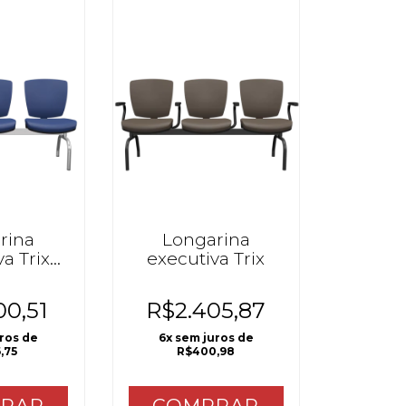
rina
Longarina
a Trix
executiva Trix
mo
00,51
R$2.405,87
uros de
6
x sem juros de
,75
R$400,98
RAR
COMPRAR