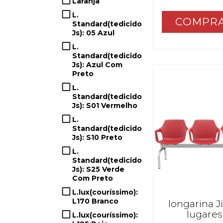
Laranja
L.
COMPR
Standard(tedicido
Js): 05 Azul
L.
Standard(tedicido
Js): Azul Com
Preto
L.
Standard(tedicido
Js): S01 Vermelho
L.
Standard(tedicido
Js): S10 Preto
L.
Standard(tedicido
Js): S25 Verde
Com Preto
L.lux(couríssimo):
L170 Branco
longarina J
lugares
L.lux(couríssimo):