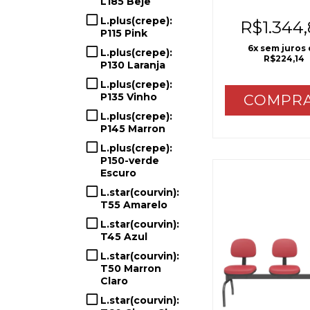
L185 Beje
L.plus(crepe):
R$1.344
P115 Pink
6
x sem juros
L.plus(crepe):
R$224,14
P130 Laranja
L.plus(crepe):
P135 Vinho
COMPR
L.plus(crepe):
P145 Marron
L.plus(crepe):
P150-verde
Escuro
L.star(courvin):
T55 Amarelo
L.star(courvin):
T45 Azul
L.star(courvin):
T50 Marron
Claro
L.star(courvin):