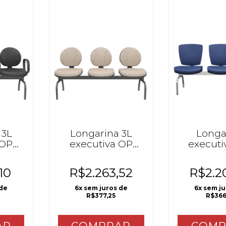
 3L
Longarina 3L
Longa
 OP
executiva OP
executiv
S/Braço
cro
10
R$2.263,52
R$2.2
 de
6
x sem juros de
6
x sem j
R$377,25
R$366
AR
COMPRAR
COMP