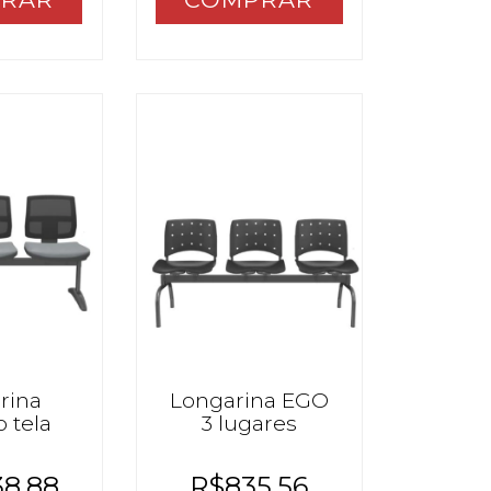
rina
Longarina EGO
 tela
3 lugares
38,88
R$835,56