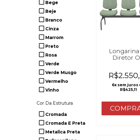
Bege
Beje
Branco
Cinza
Marrom
Preto
Longarina
Rosa
Diretor 
S/Braço
Verde
Verde Musgo
R$2.550
Vermelho
6
x sem juros
Vinho
R$425,11
Cor Da Estrutura
COMPR
Cromada
Cromada E Preta
Metalica Preta