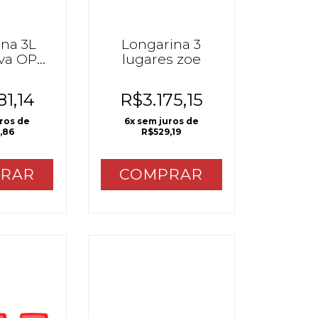
na 3L
Longarina 3
iva OP
lugares zoe
A
81,14
R$3.175,15
uros de
6
x sem juros de
,86
R$529,19
RAR
COMPRAR