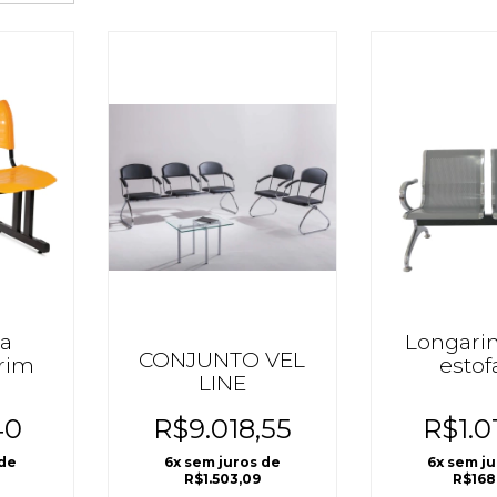
na
Longari
CONJUNTO VEL
urim
esto
LINE
40
R$9.018,55
R$1.0
 de
6
x sem juros de
6
x sem j
R$1.503,09
R$168