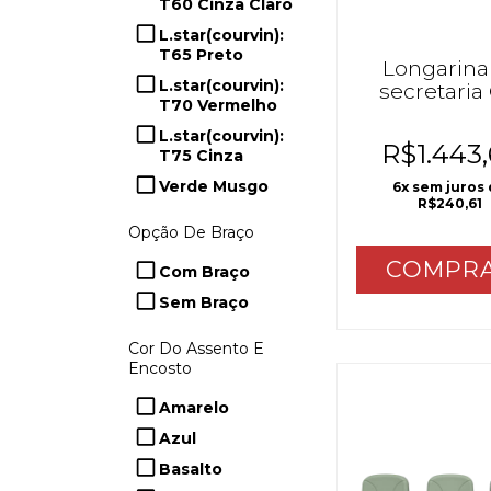
T60 Cinza Claro
L.star(courvin):
T65 Preto
Longarina
L.star(courvin):
secretaria
T70 Vermelho
LISA
L.star(courvin):
R$1.443
T75 Cinza
Verde Musgo
6
x sem juros
R$240,61
Opção De Braço
COMPR
Com Braço
Sem Braço
Cor Do Assento E
Encosto
Amarelo
Azul
Basalto