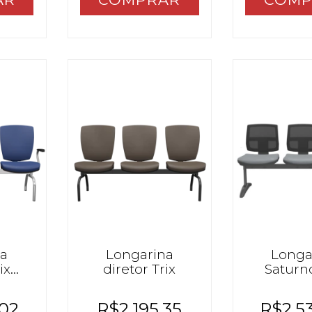
na
Longarina
Longa
ix
diretor Trix
Saturno
,02
R$2.195,35
R$2.5