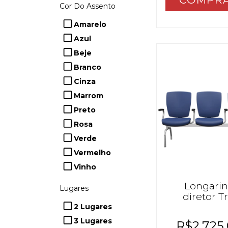
Cor Do Assento
Amarelo
Azul
Beje
Branco
Cinza
Marrom
Preto
Rosa
Verde
Vermelho
Vinho
Longari
Lugares
diretor Tr
cromo
2 Lugares
3 Lugares
R$2.725