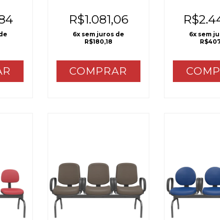
lugares
,84
R$1.081,06
R$2.4
 de
6
x sem juros de
6
x sem j
R$180,18
R$407
AR
COMPRAR
COMP