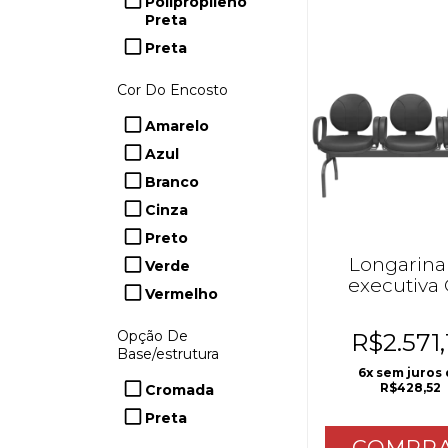
Polipropileno
Preta
Preta
Cor Do Encosto
Amarelo
Azul
Branco
Cinza
Preto
Longarina
Verde
executiva
Vermelho
C/Braço
Opção De
R$2.571,
Base/estrutura
6
x sem juros
R$428,52
Cromada
Preta
COMPR