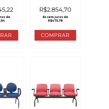
45,22
R$2.854,70
uros de
6
x sem juros de
,54
R$475,78
RAR
COMPRAR