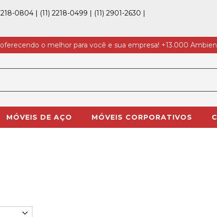
 2218-0804
|
(11) 2218-0499
|
(11) 2901-2630
|
 oferecendo o melhor para você e sua empresa! +13.000 Ambien
MÓVEIS DE AÇO
MÓVEIS CORPORATIVOS
C