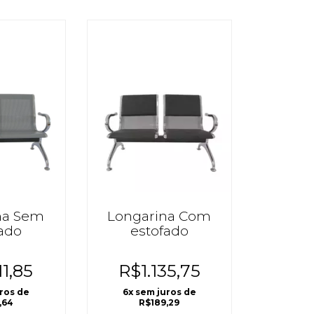
na Sem
Longarina Com
fado
estofado
11,85
R$1.135,75
uros de
6
x sem juros de
,64
R$189,29