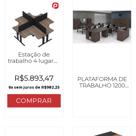
Estação de
trabalho 4 lugares
MX Walnut/Preto
R$5.893,47
PLATAFORMA DE
TRABALHO 1200
6
x sem juros de
R$982,25
PROF. BL
OIGGATNOM
COMPRAR