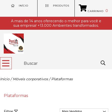
INÍCIO
PRODUTOS
0
CARRINHO
A mais de 14 anos oferecendo o melhor para você e
sua empresa! +13.000 Ambientes transformados.
Início
/
Móveis corporativos
/
Plataformas
Plataformas
Filtrar