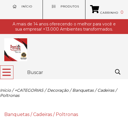
INÍCIO
PRODUTOS
0
CARRINHO
A mais de 14 anos oferecendo o melhor para você e
sua empresa! +13.000 Ambientes transformados.
Início
/
+CATEGORIAS
/
Decoração
/
Banquetas / Cadeiras /
Poltronas
Banquetas / Cadeiras / Poltronas