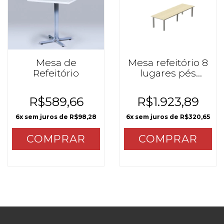
Mesa de
Mesa refeitório 8
Refeitório
lugares pés
redondos MZO
R$589,66
R$1.923,89
6
x sem juros de
R$98,28
6
x sem juros de
R$320,65
COMPRAR
COMPRAR