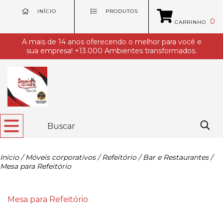
INÍCIO
PRODUTOS
0
CARRINHO
A mais de 14 anos oferecendo o melhor para você e
sua empresa! +13.000 Ambientes transformados.
Início
/
Móveis corporativos
/
Refeitório / Bar e Restaurantes
/
Mesa para Refeitório
Mesa para Refeitório