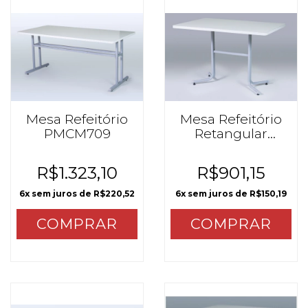
Mesa Refeitório
Mesa Refeitório
PMCM709
Retangular
PMCM705
R$1.323,10
R$901,15
6
x sem juros de
R$220,52
6
x sem juros de
R$150,19
COMPRAR
COMPRAR