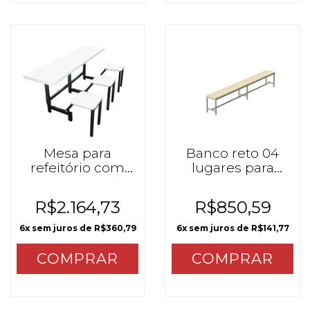
Mesa para
Banco reto 04
refeitório com
lugares para
bancos
mesa refeitório
articulados - 03
mzo
R$2.164,73
R$850,59
lugares
6
x sem juros de
R$360,79
6
x sem juros de
R$141,77
COMPRAR
COMPRAR