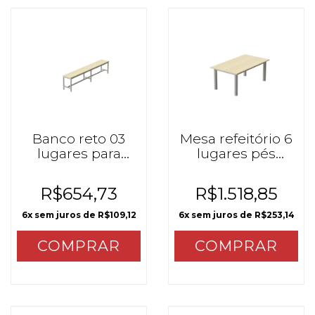
Banco reto 03
Mesa refeitório 6
lugares para
lugares pés
mesa refeitório
redondos MZO
mzo
R$654,73
R$1.518,85
6
x sem juros de
R$109,12
6
x sem juros de
R$253,14
COMPRAR
COMPRAR