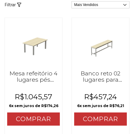
Filtrar
Mesa refeitório 4
Banco reto 02
lugares pés
lugares para
redondos MZO
mesa refeitório
mzo
R$1.045,57
R$457,24
6
x sem juros de
R$174,26
6
x sem juros de
R$76,21
COMPRAR
COMPRAR