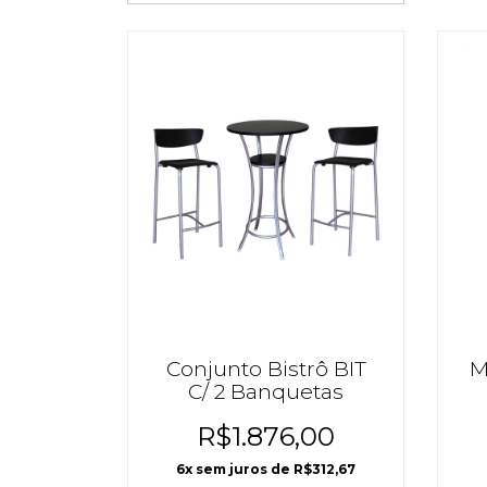
Conjunto Bistrô BIT
M
C/ 2 Banquetas
R$1.876,00
6
x sem juros de
R$312,67