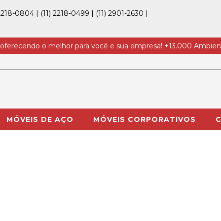
 2218-0804
|
(11) 2218-0499
|
(11) 2901-2630
|
 oferecendo o melhor para você e sua empresa! +13.000 Ambien
MÓVEIS DE AÇO
MÓVEIS CORPORATIVOS
C