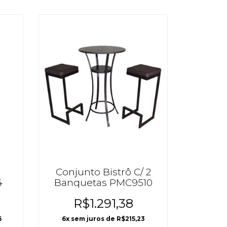
Conjunto Bistrô C/ 2
4
Banquetas PMC9510
R$1.291,38
6
6
x sem juros de
R$215,23