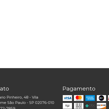
ato
Pagamento
io Pinheiro, 48 - Vila
rme São Paulo - SP 02076-010
6872-7859