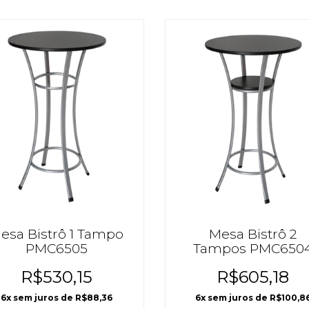
esa Bistrô 1 Tampo
Mesa Bistrô 2
PMC6505
Tampos PMC650
R$530,15
R$605,18
6
x sem juros de
R$88,36
6
x sem juros de
R$100,8