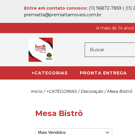
Entre em contato conosco:
(11) 96872-7859
|
(11)
premiatta@premiattamoveis.com.br
A mais de 14 anos
+CATEGORIAS
PRONTA ENTREGA
Início
/
+CATEGORIAS
/
Decoração
/
Mesa Bistrô
Mesa Bistrô