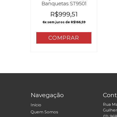
Banquetas ST9501
R$999,51
6
x sem juros de
R$166,59
Navegação
Cont
Rua Mar
Início
Guilhe
Quem Somos
(11) 9