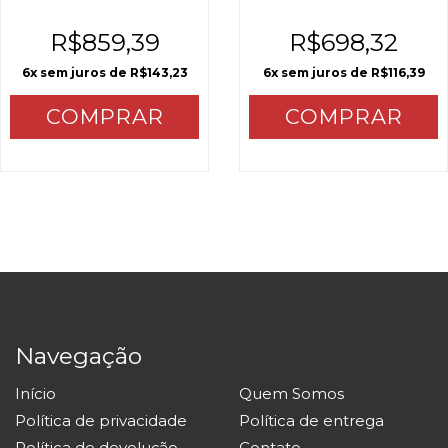
Wood Premium
25mm | Premiatta
R$859,39
R$698,32
Móveis e Cofres
6
x sem juros de
R$143,23
6
x sem juros de
R$116,39
COMPRAR
COMPRAR
Navegação
Início
Quem Somos
Política de privacidade
Política de entrega
Política de devolução
Contato