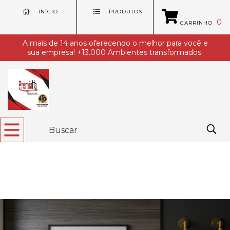
INÍCIO
PRODUTOS
0
CARRINHO
A mais de 14 anos oferecendo o melhor para você e
sua empresa! +13.000 Ambientes transformados.