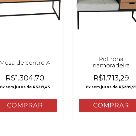
Poltrona
Mesa de centro A
namoradeira
R$1.304,70
R$1.713,29
6
x sem juros de
R$217,45
6
x sem juros de
R$285,5