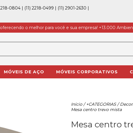
 2218-0804
|
(11) 2218-0499
|
(11) 2901-2630
|
 oferecendo o melhor para você e sua empresa! +13.000 Ambien
MÓVEIS DE AÇO
MÓVEIS CORPORATIVOS
C
Início
/
+CATEGORIAS
/
Decor
Mesa centro trevo mista
Mesa centro tr