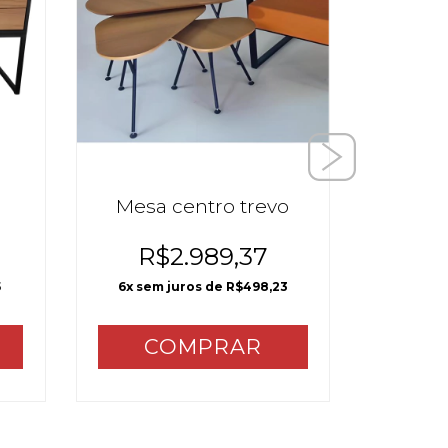
Mesa centro trevo
Me
R$2.989,37
R
5
6
x sem juros de
R$498,23
6
x sem