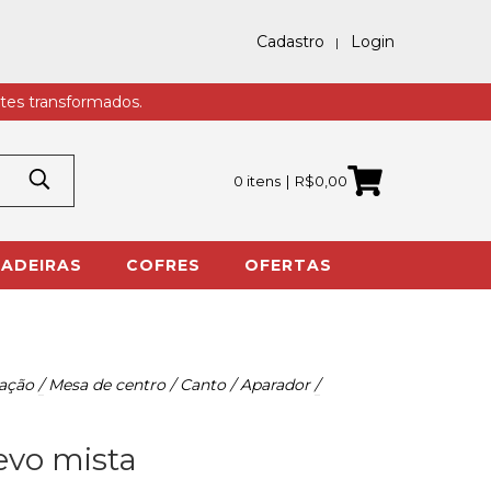
Cadastro
Login
tes transformados.
0 itens
R$0,00
ADEIRAS
COFRES
OFERTAS
ação
/
Mesa de centro / Canto / Aparador
/
evo mista