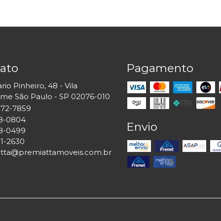
ato
Pagamento
io Pinheiro, 48 - Vila
rme São Paulo - SP 02076-010
6872-7859
18-0804
Envio
18-0499
01-2630
tta@premiattamoveis.com.br