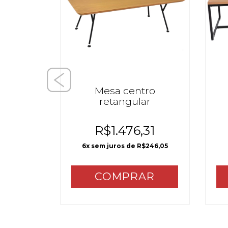
o O
Mesa centro
retangular
88
R$1.476,31
214,98
6
x sem juros de
R$246,05
AR
COMPRAR