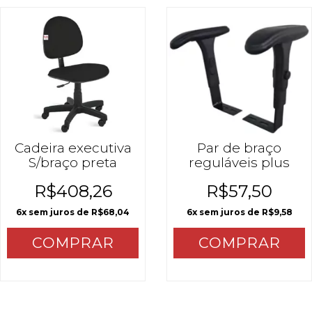
Cadeira executiva
Par de braço
S/braço preta
reguláveis plus
R$408,26
R$57,50
6
x sem juros de
R$68,04
6
x sem juros de
R$9,58