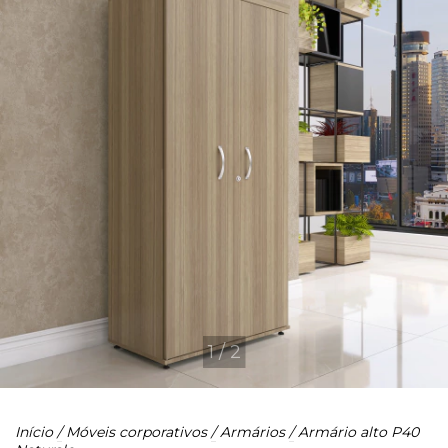
1
/
2
Início
/
Móveis corporativos
/
Armários
/
Armário alto P40