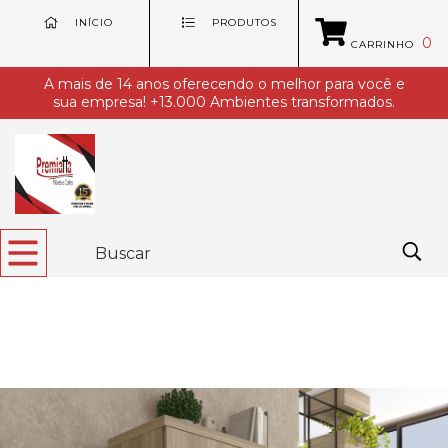
INÍCIO
PRODUTOS
0
CARRINHO
A mais de 14 anos oferecendo o melhor para você e
sua empresa! +13.000 Ambientes transformados.