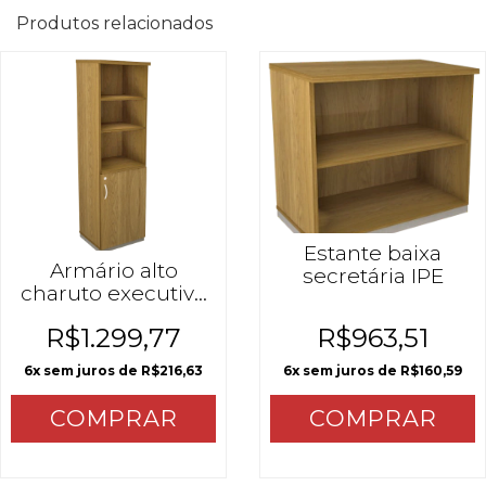
Produtos relacionados
Estante baixa
Armário alto
secretária IPE
charuto executivo
IPE
R$1.299,77
R$963,51
6
x sem juros de
R$216,63
6
x sem juros de
R$160,59
COMPRAR